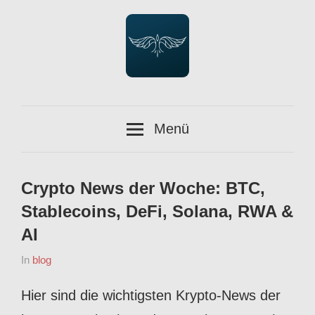
Zum
Inhalt
springen
Lifestyle,
orlandostark.com
Bitcoin,
Menü
Finance,
Crypto,
Future,
Crypto News der Woche: BTC,
Tech.
Stablecoins, DeFi, Solana, RWA &
AI
Am
Von
In
blog
Februar
Orlando
Hier sind die wichtigsten Krypto-News der
16,
2025